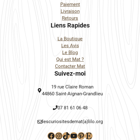
Paiement
Livraison
Retours
Liens Rapides
La Boutique
Les Avis
Le Blog
Qui est Mat ?
Contacter Mat
Suivez-moi
19 rue Claire Roman
44860 Saint-Aignan-Grandlieu
07 81 61 06 48
lescuriositesdemat(a)lilo.org
Facebook
Instagram
TikTok
YouTube
Pinterest
Etsy