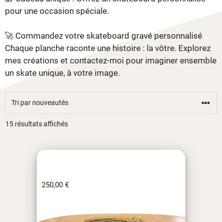
pour une occasion spéciale.
🚀 Commandez votre skateboard gravé personnalisé
Chaque planche raconte une histoire : la vôtre. Explorez
mes créations et contactez-moi pour imaginer ensemble
un skate unique, à votre image.
Trié
15 résultats affichés
du
plus
récent
au
plus
250,00
€
ancien