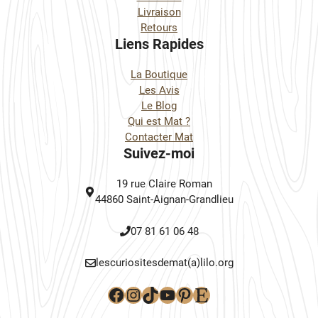
Livraison
Retours
Liens Rapides
La Boutique
Les Avis
Le Blog
Qui est Mat ?
Contacter Mat
Suivez-moi
19 rue Claire Roman
44860 Saint-Aignan-Grandlieu
07 81 61 06 48
lescuriositesdemat(a)lilo.org
Facebook
Instagram
TikTok
YouTube
Pinterest
Etsy