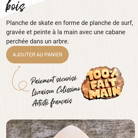
bois
Planche de skate en forme de planche de surf,
gravée et peinte à la main avec une cabane
perchée dans un arbre.
AJOUTER AU PANIER
Paiement sécurisé
Livraison Colissimo
Artiste français