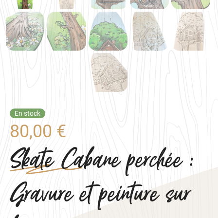
En stock
80,00
€
Skate Cabane perchée :
Gravure et peinture sur