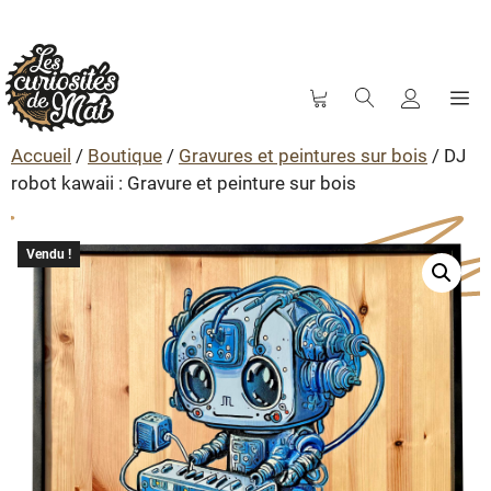
M
Aller
au
Accueil
/
Boutique
/
Gravures et peintures sur bois
/ DJ
contenu
robot kawaii : Gravure et peinture sur bois
Vendu !