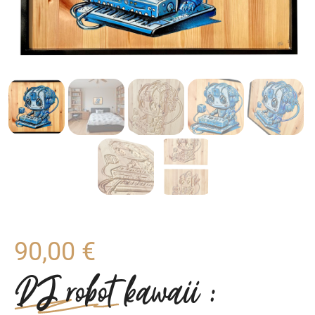
90,00
€
DJ robot kawaii :