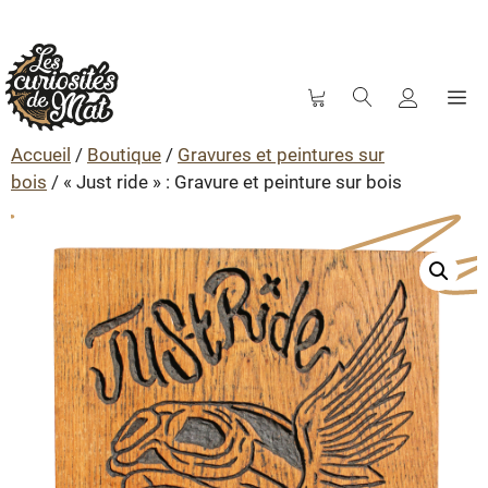
M
Aller
au
Accueil
/
Boutique
/
Gravures et peintures sur
contenu
bois
/ « Just ride » : Gravure et peinture sur bois