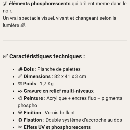
🌌
éléments phosphorescents
qui brillent même dans le
noir.
Un vrai spectacle visuel, vivant et changeant selon la
lumière 🌈.
✅ Caractéristiques techniques :
🪵
Bois
: Planche de palettes
📏
Dimensions
: 82 x 41 x 3 cm
⚖️
Poids
: 1,7 Kg
✒️
Gravure en relief multi-niveaux
🎨
Peinture
: Acrylique + encres fluo + pigments
phospho
💎
Finition
: Vernis brillant
🧲
Fixation
: Double système d’accroche au dos
🔦
Effets UV et phosphorescents