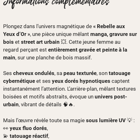
Informations complémentaires
Plongez dans l’univers magnétique de
« Rebelle aux
Yeux d’Or »
, une pièce unique mêlant
manga, gravure sur
bois
et
street art urbain
💥. Cette jeune femme au
regard perçant est
entièrement gravée et peinte à la
main
, sur une planche de bois massif.
Ses
cheveux ondulés
, sa
peau texturée
, son
tatouage
cybernétique
et ses
yeux dorés hypnotiques
captent
instantanément l’attention. L’arrière-plan, mêlant textures
boisées et motifs abstraits, évoque un
univers post-
urbain
, vibrant de détails 🧠🔥.
Mais l’œuvre révèle toute sa magie
sous lumière UV
💡 :
👀
yeux fluo dorés
,
💫
tatouage réactif
,