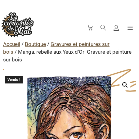
M
Aller
au
Accueil
/
Boutique
/
Gravures et peintures sur
contenu
bois
/ Manga, rebelle aux Yeux d’Or: Gravure et peinture
sur bois
Vendu !