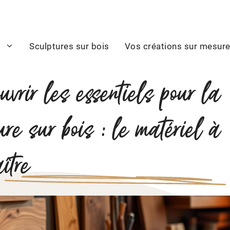
s
Sculptures sur bois
Vos créations sur mesur
uvrir les essentiels pour la
ure sur bois : le matériel à
ître