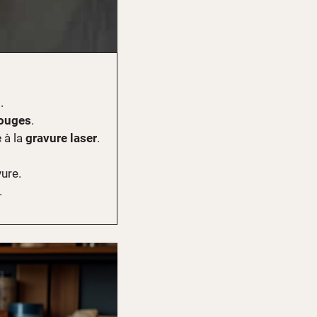
.
ouges
.
e
à la
gravure laser
.
ure.
.