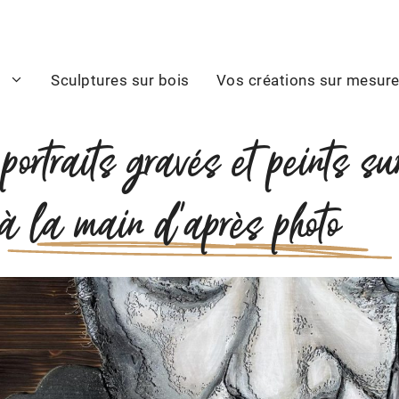
s
Sculptures sur bois
Vos créations sur mesur
portraits gravés et peints su
 à la main d’après photo