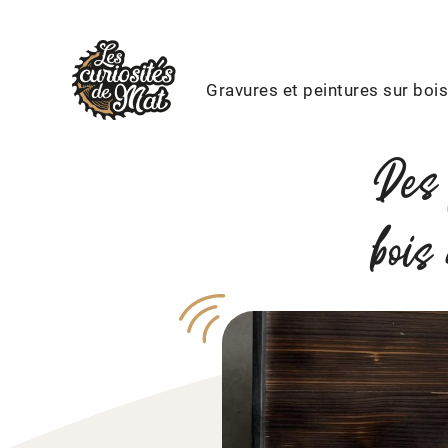
Gravures et peintures sur boi
Aller
au
contenu
Des 
bois