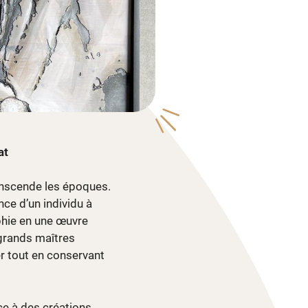
at
ranscende les époques.
ce d’un individu à
phie en une œuvre
 grands maîtres
r tout en conservant
ce à des créations