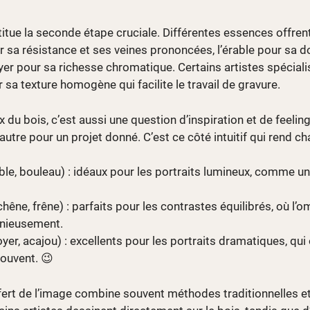
itue la seconde étape cruciale. Différentes essences offren
r sa résistance et ses veines prononcées, l’érable pour sa d
oyer pour sa richesse chromatique. Certains artistes spéciali
ur sa texture homogène qui facilite le travail de gravure.
x du bois, c’est aussi une question d’inspiration et de feelin
autre pour un projet donné. C’est ce côté intuitif qui rend ch
able, bouleau) : idéaux pour les portraits lumineux, comme 
êne, frêne) : parfaits pour les contrastes équilibrés, où l’o
nieusement.
yer, acajou) : excellents pour les portraits dramatiques, qui o
ouvent. 😉
fert de l’image combine souvent méthodes traditionnelles 