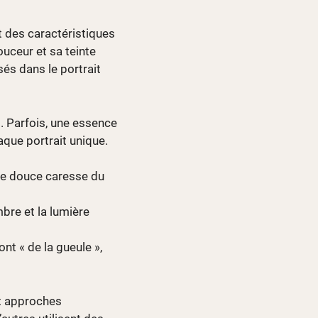
t des caractéristiques
ouceur et sa teinte
sés dans le portrait
g. Parfois, une essence
aque portrait unique.
une douce caresse du
mbre et la lumière
nt « de la gueule »,
et approches