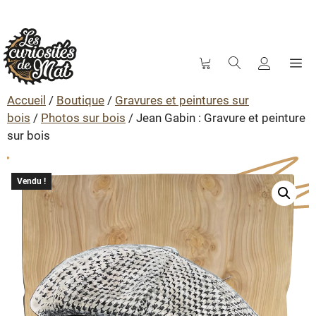
M
Aller
au
Accueil
/
Boutique
/
Gravures et peintures sur
contenu
bois
/
Photos sur bois
/ Jean Gabin : Gravure et peinture
sur bois
Vendu !